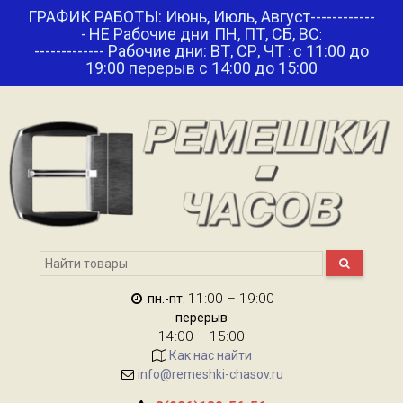
ГРАФИК РАБОТЫ: Июнь, Июль, Август------------
-
НЕ Рабочие дни
ПН, ПТ, СБ, ВС
:
:
------------- Рабочие дни: ВТ, СР, ЧТ
с 11:00 до
:
19:00 перерыв с 14:00 до 15:00
11:00 – 19:00
пн.-пт.
перерыв
14:00 – 15:00
Как нас найти
info@remeshki-chasov.ru