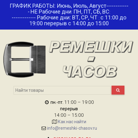
ГРАФИК РАБОТЫ: Июнь, Июль, Август------------
-
НЕ Рабочие дни
ПН, ПТ, СБ, ВС
:
:
------------- Рабочие дни: ВТ, СР, ЧТ
с 11:00 до
:
19:00 перерыв с 14:00 до 15:00
11:00 – 19:00
пн.-пт.
перерыв
14:00 – 15:00
Как нас найти
info@remeshki-chasov.ru