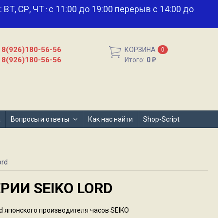
и: ВТ, СР, ЧТ
с 11:00 до 19:00 перерыв с 14:00 до
:
8(926)180-56-56
КОРЗИНА
0
8(926)180-56-56
Итого:
0
₽
а
Вопросы и ответы
Как нас найти
Shop-Script
ord
РИИ SEIKO LORD
d японского производителя часов SEIKO