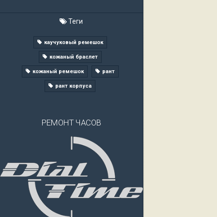
Теги
каучуковый ремешок
кожаный браслет
кожаный ремешок
рант
рант корпуса
РЕМОНТ ЧАСОВ