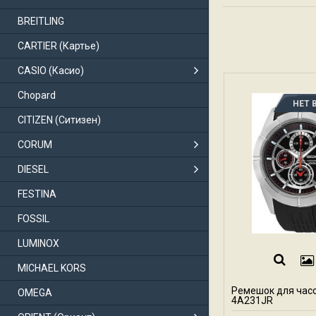
BREITLING
CARTIER (Картье)
CASIO (Касио)
Chopard
НЕТ 
CITIZEN (Ситизен)
CORUM
DIESEL
FESTINA
FOSSIL
LUMINOX
MICHAEL KORS
Ремешок для час
OMEGA
4A231JR