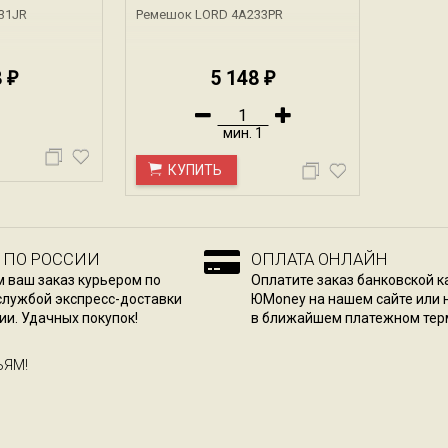
31JR
Ремешок LORD 4A233PR
8
5 148
₽
₽
мин.
1
КУПИТЬ
 ПО РОССИИ
ОПЛАТА ОНЛАЙН
 ваш заказ курьером по
Оплатите заказ банковской к
службой экспресс-доставки
ЮMoney на нашем сайте или
ии. Удачных покупок!
в ближайшем платежном тер
ЬЯМ!