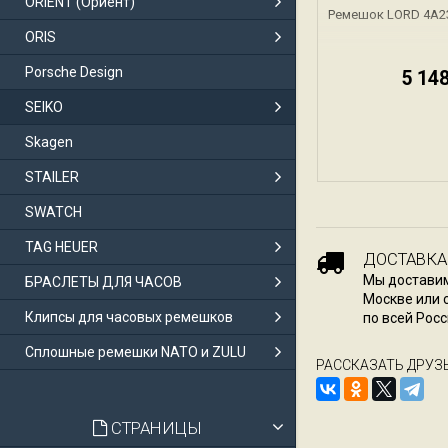
ORIENT (Ориент)
Ремешок LORD 4A2
ORIS
Porsche Design
5 14
SEIKO
Skagen
STAILER
SWATCH
TAG HEUER
ДОСТАВКА
Мы доставим
БРАСЛЕТЫ ДЛЯ ЧАСОВ
Москве или 
Клипсы для часовых ремешков
по всей Росс
Сплошные ремешки NATO и ZULU
РАССКАЗАТЬ ДРУЗ
СТРАНИЦЫ