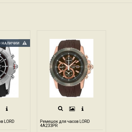
В НАЛИЧИИ
ов LORD
Ремешок для часов LORD
4A233PR