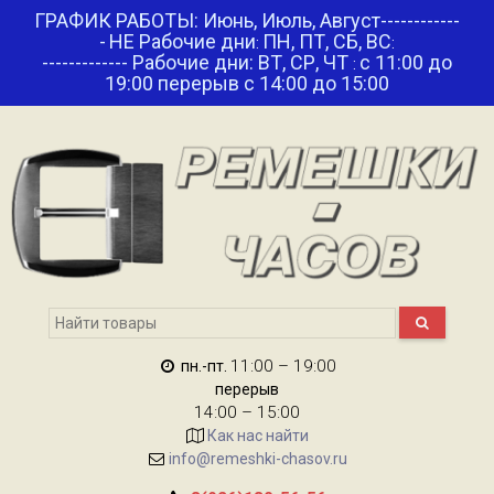
ГРАФИК РАБОТЫ: Июнь, Июль, Август------------
-
НЕ Рабочие дни
ПН, ПТ, СБ, ВС
:
:
------------- Рабочие дни: ВТ, СР, ЧТ
с 11:00 до
:
19:00 перерыв с 14:00 до 15:00
11:00 – 19:00
пн.-пт.
перерыв
14:00 – 15:00
Как нас найти
info@remeshki-chasov.ru