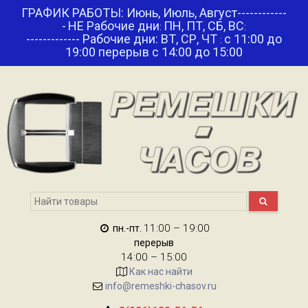
ГРАФИК РАБОТЫ: Июнь, Июль, Август------------
-
НЕ Рабочие дни
ПН, ПТ, СБ, ВС
:
:
------------- Рабочие дни: ВТ, СР, ЧТ
с 11:00 до
:
19:00 перерыв с 14:00 до 15:00
11:00 – 19:00
пн.-пт.
перерыв
14:00 – 15:00
Как нас найти
info@remeshki-chasov.ru