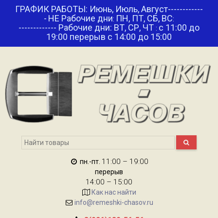
ГРАФИК РАБОТЫ: Июнь, Июль, Август------------
-
НЕ Рабочие дни
ПН, ПТ, СБ, ВС
:
:
------------- Рабочие дни: ВТ, СР, ЧТ
с 11:00 до
:
19:00 перерыв с 14:00 до 15:00
11:00 – 19:00
пн.-пт.
перерыв
14:00 – 15:00
Как нас найти
info@remeshki-chasov.ru