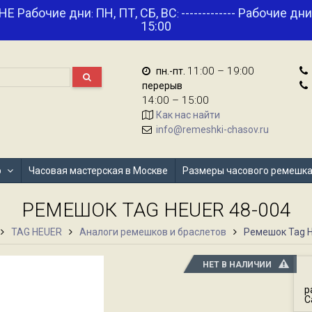
НЕ Рабочие дни
ПН, ПТ, СБ, ВС
------------- Рабочие дн
:
:
15:00
11:00 – 19:00
пн.-пт.
перерыв
14:00 – 15:00
Как нас найти
info@remeshki-chasov.ru
р
Часовая мастерская в Москве
Размеры часового ремешк
РЕМЕШОК TAG HEUER 48-004
TAG HEUER
Аналоги ремешков и браслетов
Ремешок Tag H
НЕТ В НАЛИЧИИ
р
C