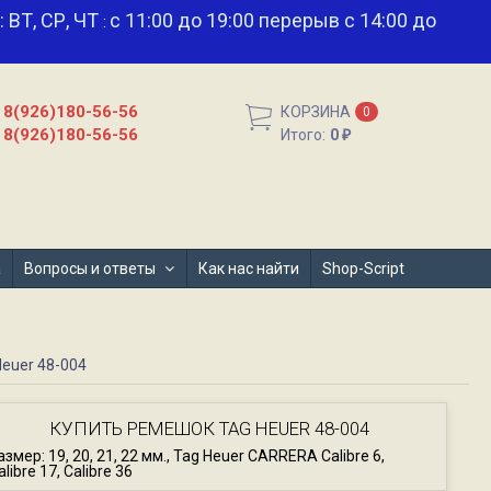
и: ВТ, СР, ЧТ
с 11:00 до 19:00 перерыв с 14:00 до
:
8(926)180-56-56
КОРЗИНА
0
8(926)180-56-56
Итого:
0
₽
а
Вопросы и ответы
Как нас найти
Shop-Script
euer 48-004
КУПИТЬ РЕМЕШОК TAG HEUER 48-004
азмер: 19, 20, 21, 22 мм., Tag Heuer CARRERA Calibre 6,
alibre 17, Calibre 36