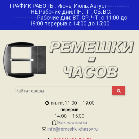
ГРАФИК РАБОТЫ: Июнь, Июль, Август------------
-
НЕ Рабочие дни
ПН, ПТ, СБ, ВС
:
:
------------- Рабочие дни: ВТ, СР, ЧТ
с 11:00 до
:
19:00 перерыв с 14:00 до 15:00
11:00 – 19:00
пн.-пт.
перерыв
14:00 – 15:00
Как нас найти
info@remeshki-chasov.ru