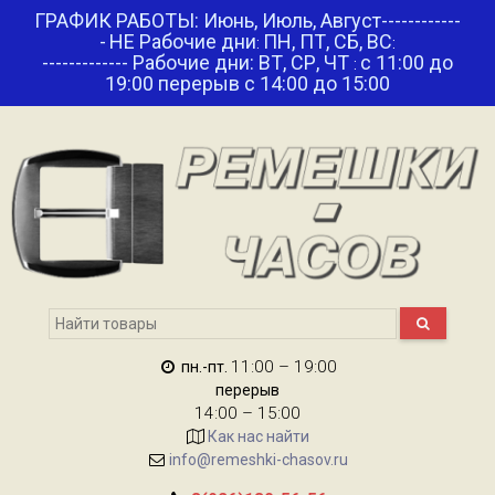
ГРАФИК РАБОТЫ: Июнь, Июль, Август------------
-
НЕ Рабочие дни
ПН, ПТ, СБ, ВС
:
:
------------- Рабочие дни: ВТ, СР, ЧТ
с 11:00 до
:
19:00 перерыв с 14:00 до 15:00
11:00 – 19:00
пн.-пт.
перерыв
14:00 – 15:00
Как нас найти
info@remeshki-chasov.ru